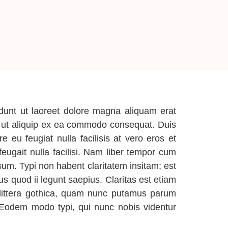
dunt ut laoreet dolore magna aliquam erat
isl ut aliquip ex ea commodo consequat. Duis
e eu feugiat nulla facilisis at vero eros et
feugait nulla facilisi. Nam liber tempor cum
um. Typi non habent claritatem insitam; est
us quod ii legunt saepius. Claritas est etiam
littera gothica, quam nunc putamus parum
 Eodem modo typi, qui nunc nobis videntur