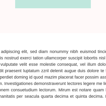
 adipiscing elit, sed diam nonummy nibh euismod tinci
s nostrud exerci tation ullamcorper suscipit lobortis n
vulputate velit esse molestie consequat, vel illum dolor
t praesent luptatum zzril delenit augue duis dolore te 
imperdiet doming id quod mazim placerat facer possim ass
tem. Investigationes demonstraverunt lectores legere me li
ionem consuetudium lectorum. Mirum est notare quam 
umanitatis per seacula quarta decima et quinta decima.