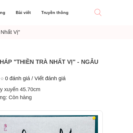
ờng
Bài viết
Truyền thông
Nhất Vị"
HÁP "THIỀN TRÀ NHẤT VỊ" - NGẪU
0 đánh giá
/
Viết đánh giá
y xuyến 45.70cm
ạng:
Còn hàng