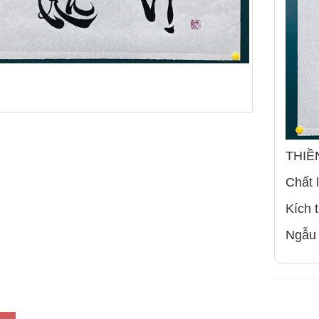
THIỀ
Chất 
Kích 
Ngẫu