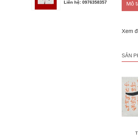
Liên hệ: 0976358357
Mô t
Xem để
SẢN P
T