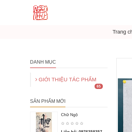
Trang c
DANH MỤC
GIỚI THIỆU TÁC PHẨM
65
SẢN PHẨM MỚI
Chữ Ngộ
Liên hệ: 0976358357