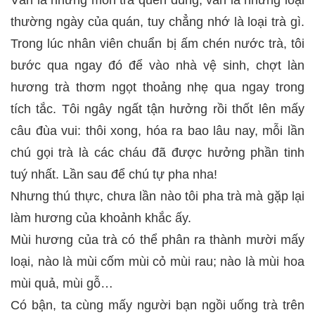
Vẫn là những món trà quen dùng, vẫn là những loại
thường ngày của quán, tuy chẳng nhớ là loại trà gì.
Trong lúc nhân viên chuẩn bị ấm chén nước trà, tôi
bước qua ngay đó để vào nhà vệ sinh, chợt làn
hương trà thơm ngọt thoảng nhẹ qua ngay trong
tích tắc. Tôi ngây ngất tận hưởng rồi thốt lên mấy
câu đùa vui: thôi xong, hóa ra bao lâu nay, mỗi lần
chú gọi trà là các cháu đã được hưởng phần tinh
tuý nhất. Lần sau để chú tự pha nha!
Nhưng thú thực, chưa lần nào tôi pha trà mà gặp lại
làm hương của khoảnh khắc ấy.
Mùi hương của trà có thể phân ra thành mười mấy
loại, nào là mùi cốm mùi cỏ mùi rau; nào là mùi hoa
mùi quả, mùi gỗ…
Có bận, ta cùng mấy người bạn ngồi uống trà trên