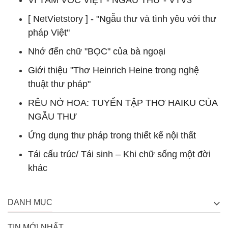
VÌ TẦM VÓC VIỆT - NGẪU THƯ - VTV3
[ NetVietstory ] - "Ngẫu thư và tình yêu với thư
pháp Việt"
Nhớ đến chữ "BỌC" của bà ngoại
Giới thiệu "Thơ Heinrich Heine trong nghệ
thuật thư pháp"
RÊU NỞ HOA: TUYỂN TẬP THƠ HAIKU CỦA
NGẪU THƯ
Ứng dụng thư pháp trong thiết kế nội thất
Tái cấu trúc/ Tái sinh – Khi chữ sống một đời
khác
DANH MỤC
TIN MỚI NHẤT