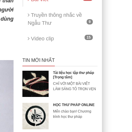
n thân
người
Truyền thông nhắc về
 dùng
9
Ngẫu Thư
15
Video clip
TIN MỚI NHẤT
Tài liệu học tập thư pháp
[Trọng tâm]
CHỈ VỚI MỘT BÀI VIẾT
LÀM SÁNG TỎ TRỌN VẸN
HỌC THƯ PHÁP ONLINE
Mến chào bạn! Chương
trình học thư pháp