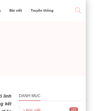
g
Bài viết
Truyền thông
ó linh
DANH MỤC
ng kết
123
Bài viết