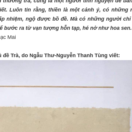
h thưởng trà, cũng là một người tình nguyện để bả
ết. Luôn tin rằng, thiền là một cảnh ý, có những 
hấp nhiệm, ngộ được bồ đề. Mà có những người chỉ
hể bước ra từ vạn tượng hỗn tạp, hé nở như hoa sen.
Lạc Mai
 đề Trà, do Ngẫu Thư-Nguyễn Thanh Tùng viết: