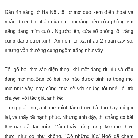
Gần 4h sáng, ở Hà Nội, tôi lơ mơ quờ xem điện thoại và
nhận được tin nhắn của em, nói rằng bên cửa phòng em
trăng đang mỉm cười. Ngước lên, cửa sổ phòng tôi trăng
cũng đang cười xinh. Anh em tôi xa nhau 2 ngàn cây số,
nhưng vẫn thường cùng ngắm trăng như vậy.
Tôi gõ bài thơ vào điện thoại khi mắt đang ríu ríu và đầu
đang mơ mơ.Bạn có bài thơ nào được sinh ra trong mơ
mơ như vậy, hãy cùng chia sẻ với chúng tôi nhé!Tôi trò
chuyện với tác giả, anh kể:
Trong giấc mơ, anh mơ mình làm được bài thơ hay, có ghi
lại, và thấy rất hạnh phúc. Nhưng tỉnh dậy, thì chẳng có bài
thơ nào cả, lại buồn. Cảm thấy trống rỗng. Mơ mơ thực
thực, như có như không.
"Có những lúc/ Ngỡ đã chạm