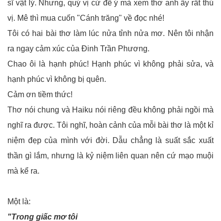
sĩ vật lý. Nhưng, quý vị cứ để ý mà xem thơ anh ấy rất thú
vị. Mê thì mua cuốn "Cánh trăng" về đọc nhé!
Tôi có hai bài thơ làm lúc nửa tỉnh nửa mơ. Nên tôi nhận
ra ngay cảm xúc của Đinh Trần Phương.
Chao ôi là hạnh phúc! Hạnh phúc vì không phải sửa, và
hạnh phúc vì không bị quên.
Cảm ơn tiềm thức!
Thơ nói chung và Haiku nói riêng đều không phải ngồi mà
nghĩ ra được. Tôi nghĩ, hoàn cảnh của mỗi bài thơ là một kỉ
niệm đẹp của mình với đời. Dẫu chẳng là suất sắc xuất
thần gì lắm, nhưng là kỷ niệm liên quan nên cứ mạo muội
mà kể ra.
Một là:
"Trong giấc mơ tôi