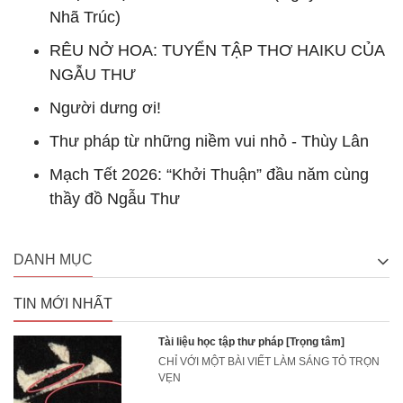
Nhã Trúc)
RÊU NỞ HOA: TUYỂN TẬP THƠ HAIKU CỦA
NGẪU THƯ
Người dưng ơi!
Thư pháp từ những niềm vui nhỏ - Thùy Lân
Mạch Tết 2026: “Khởi Thuận” đầu năm cùng
thầy đồ Ngẫu Thư
DANH MỤC
TIN MỚI NHẤT
Tài liệu học tập thư pháp [Trọng tâm]
CHỈ VỚI MỘT BÀI VIẾT LÀM SÁNG TỎ TRỌN
VẸN