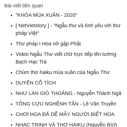
Bài viết liên quan
"KHÓA MÙA XUÂN - 2020"
[ NetVietstory ] - "Ngẫu thư và tình yêu với thư
pháp Việt"
Thư pháp I Hoa nở gặp Phật
Video Ngẫu Thư viết chữ trực tiếp lên tường
Bạch Hạc Trà
Chùm thơ haiku mùa xuân của Ngẫu Thư
DUYÊN CỔ TÍCH
NHƯ LÀN GIÓ THOẢNG - Nguyễn Thánh Ngã
TỐNG CỰU NGHÊNH TÂN - Lê Văn Truyền
CHƠI HOA ĐÃ DỄ MẤY NGƯỜI BIẾT HOA
NHẠC TRỊNH VÀ THƠ HAIKU (Nguyễn Bích